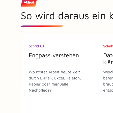
Ablauf
So wird daraus ein kl
Schritt 01
Schrit
Engpass verstehen
Dat
klä
Wo kostet Arbeit heute Zeit –
Welch
durch E-Mail, Excel, Telefon,
berei
Papier oder manuelle
brauc
Nachpflege?
entsc