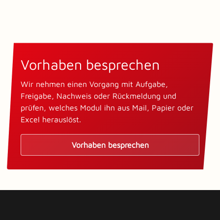
Vorhaben besprechen
Wir nehmen einen Vorgang mit Aufgabe,
Freigabe, Nachweis oder Rückmeldung und
prüfen, welches Modul ihn aus Mail, Papier oder
Excel herauslöst.
Vorhaben besprechen