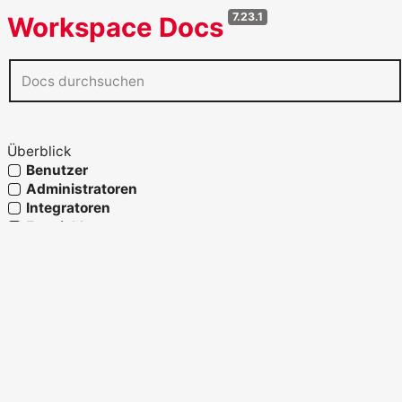
7.23.1
Workspace Docs
Überblick
Benutzer
Administratoren
Integratoren
Entwickler
Agenten
Referenz
Glossar
OpenAPI verwenden
Fähigkeiten und Prozesslandkarte
Strukturelemente
Migration und Systemwechsel
Release-Historie