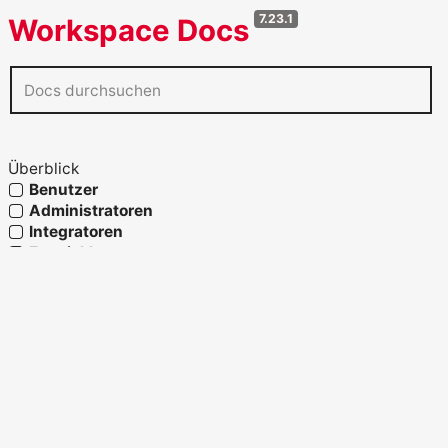
7.23.1
Workspace Docs
Überblick
Benutzer
Administratoren
Integratoren
Entwickler
Agenten
Referenz
Glossar
OpenAPI verwenden
Fähigkeiten und Prozesslandkarte
Strukturelemente
Migration und Systemwechsel
Migration zu Workspace