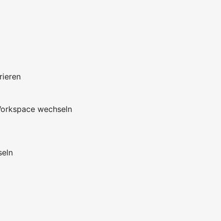
rieren
Workspace wechseln
seln