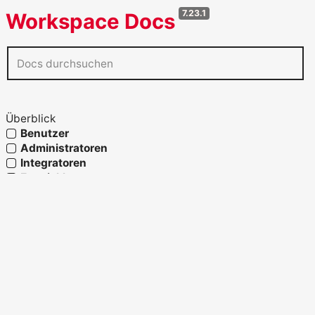
7.23.1
Workspace Docs
Überblick
Benutzer
Administratoren
Integratoren
Entwickler
Agenten
Referenz
Glossar
OpenAPI verwenden
Fähigkeiten und Prozesslandkarte
Strukturelemente
Migration und Systemwechsel
Migration zu Workspace