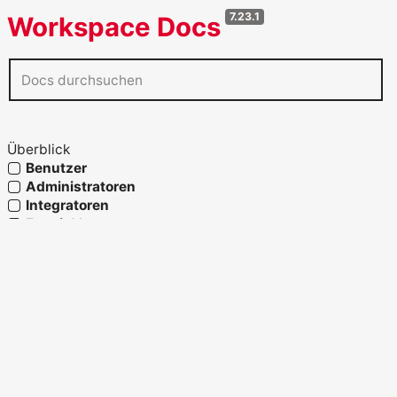
7.23.1
Workspace Docs
Überblick
Benutzer
Administratoren
Integratoren
Entwickler
Agenten
Referenz
Glossar
OpenAPI verwenden
Fähigkeiten und Prozesslandkarte
Strukturelemente
Migration und Systemwechsel
Migration zu Workspace