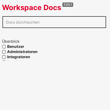
7.23.1
Workspace Docs
Überblick
Benutzer
Administratoren
Integratoren
Entwickler
Agenten
Referenz
Glossar
OpenAPI verwenden
Fähigkeiten und Prozesslandkarte
Strukturelemente
Migration und Systemwechsel
Migration zu Workspace