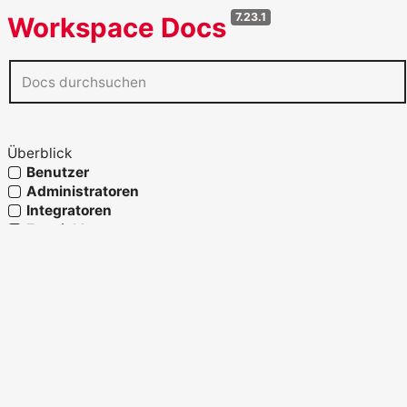
7.23.1
Workspace Docs
Überblick
Benutzer
Administratoren
Integratoren
Entwickler
Agenten
Referenz
Glossar
OpenAPI verwenden
Fähigkeiten und Prozesslandkarte
Strukturelemente
Migration und Systemwechsel
Migration zu Workspace