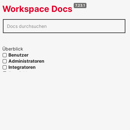
7.23.1
Workspace Docs
Überblick
Benutzer
Administratoren
Integratoren
Entwickler
Agenten
Referenz
Glossar
OpenAPI verwenden
Fähigkeiten und Prozesslandkarte
Strukturelemente
Migration und Systemwechsel
Migration zu Workspace