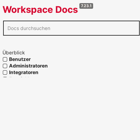
7.23.1
Workspace Docs
Überblick
Benutzer
Administratoren
Integratoren
Entwickler
Agenten
Referenz
Glossar
OpenAPI verwenden
Fähigkeiten und Prozesslandkarte
Strukturelemente
Migration und Systemwechsel
Migration zu Workspace