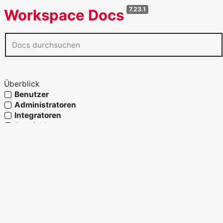
7.23.1
Workspace Docs
Überblick
Benutzer
Administratoren
Integratoren
Entwickler
Agenten
Referenz
Glossar
OpenAPI verwenden
Fähigkeiten und Prozesslandkarte
Strukturelemente
Migration und Systemwechsel
Migration zu Workspace