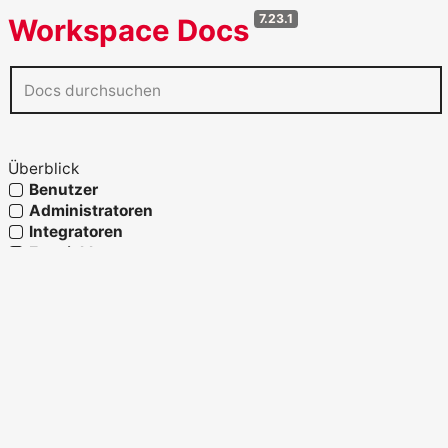
7.23.1
Workspace Docs
Überblick
Benutzer
Administratoren
Integratoren
Entwickler
Agenten
Referenz
Glossar
OpenAPI verwenden
Fähigkeiten und Prozesslandkarte
Strukturelemente
Migration und Systemwechsel
Migration zu Workspace