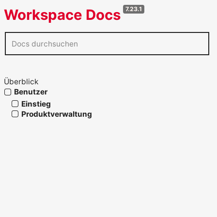
7.23.1
Workspace Docs
Überblick
Benutzer
Einstieg
Produktverwaltung
Steuerung und Finanzen
Vertrieb
Operative Abläufe
Personal und Arbeitsalltag
Profil, Arbeitszeit und Abwesenheiten
Profil, Sitzungen und App-Kopplung
Persönlicher Kalender und Wiedervorlagen
Desktop-App
Zusammenarbeit, Kommentare und Hinweise