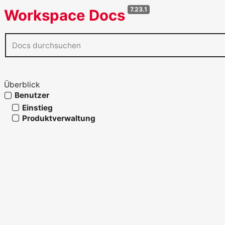
7.23.1
Workspace Docs
Überblick
Benutzer
Einstieg
Produktverwaltung
Steuerung und Finanzen
Vertrieb
CRM-Fähigkeiten
Quickstart: CRM-Lead zur Chance entwickeln
Kontaktformular-Einreichungen bearbeiten
Vorgangseinreichungen bearbeiten
Firmenzugangsanfragen prüfen
CRM-Kontakte und Stammdaten pflegen
CRM-Vorgänge bearbeiten