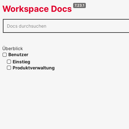
7.23.1
Workspace Docs
Überblick
Benutzer
Einstieg
Produktverwaltung
Steuerung und Finanzen
Vertrieb
Operative Abläufe
Personal und Arbeitsalltag
Profil, Arbeitszeit und Abwesenheiten
Profil, Sitzungen und App-Kopplung
Persönlicher Kalender und Wiedervorlagen
Desktop-App
Zusammenarbeit, Kommentare und Hinweise