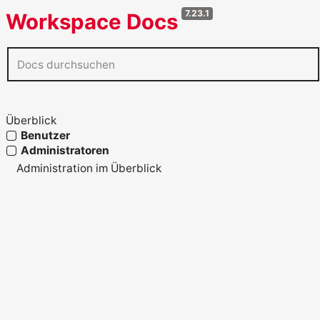
7.23.1
Workspace Docs
Überblick
Benutzer
Administratoren
Administration im Überblick
Bereitstellung
Bereitstellung: Erste Schritte
Workspace Cloud
Self-Hosting
Serverinstallation
Container und Ingress
Kubernetes-Betrieb
Docker-Demo in 10 Minuten
Updates und Rollback