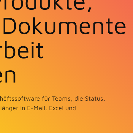
rodukte,
, Dokumente
rbeit
en
häftssoftware für Teams, die Status,
änger in E-Mail, Excel und