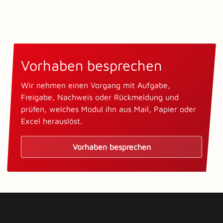
Vorhaben besprechen
Wir nehmen einen Vorgang mit Aufgabe,
Freigabe, Nachweis oder Rückmeldung und
prüfen, welches Modul ihn aus Mail, Papier oder
Excel herauslöst.
Vorhaben besprechen