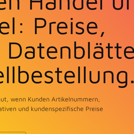
en Handel u
l: Preise,
 Datenblätte
llbestellung
 gut, wenn Kunden Artikelnummern,
ativen und kundenspezifische Preise