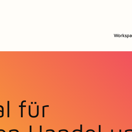
Workspa
l für