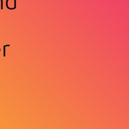
nd
r
.