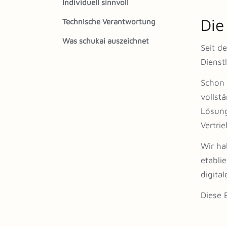
Individuell sinnvoll
Die
Technische Verantwortung
Was schukai auszeichnet
Seit d
Dienstl
Schon 
vollst
Lösung
Vertri
Wir ha
etabli
digita
Diese 