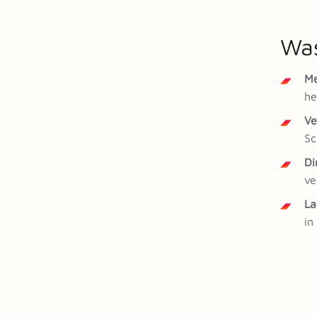
Was
Me
he
Ve
Sc
Di
ve
La
in