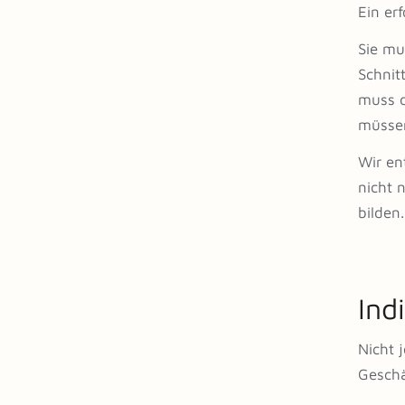
Ein er
Sie mu
Schnit
muss d
müsse
Wir en
nicht 
bilden.
Ind
Nicht 
Geschä