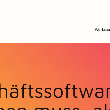
Workspa
häftssoftwa