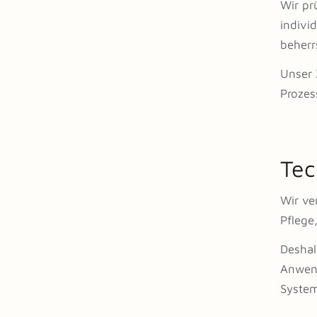
Wir pr
indivi
beherr
Unser Z
Prozes
Tec
Wir ve
Pflege
Deshal
Anwend
System