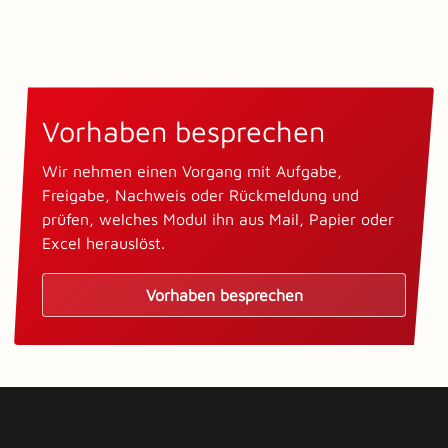
Vorhaben besprechen
Wir nehmen einen Vorgang mit Aufgabe,
Freigabe, Nachweis oder Rückmeldung und
prüfen, welches Modul ihn aus Mail, Papier oder
Excel herauslöst.
Vorhaben besprechen