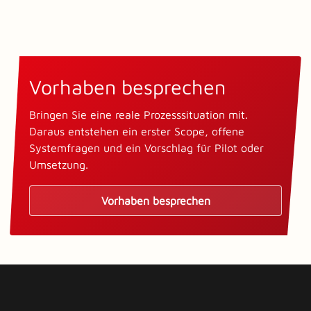
Vorhaben besprechen
Bringen Sie eine reale Prozesssituation mit.
Daraus entstehen ein erster Scope, offene
Systemfragen und ein Vorschlag für Pilot oder
Umsetzung.
Vorhaben besprechen